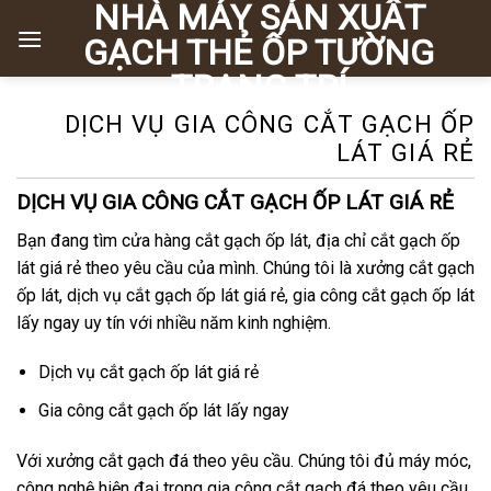
NHÀ MÁY SẢN XUẤT
Chuyển
đến
GẠCH THẺ ỐP TƯỜNG
nội
TRANG TRÍ
dung
DỊCH VỤ GIA CÔNG CẮT GẠCH ỐP
LÁT GIÁ RẺ
DỊCH VỤ GIA CÔNG CẮT GẠCH ỐP LÁT GIÁ RẺ
Bạn đang tìm cửa hàng cắt gạch ốp lát, địa chỉ cắt gạch ốp
lát giá rẻ theo yêu cầu của mình. Chúng tôi là xưởng cắt gạch
ốp lát, dịch vụ cắt gạch ốp lát giá rẻ, gia công cắt gạch ốp lát
lấy ngay uy tín với nhiều năm kinh nghiệm.
Dịch vụ cắt gạch ốp lát giá rẻ
Gia công cắt gạch ốp lát lấy ngay
Với xưởng cắt gạch đá theo yêu cầu. Chúng tôi đủ máy móc,
công nghệ hiện đại trong gia công cắt gạch đá theo yêu cầu.