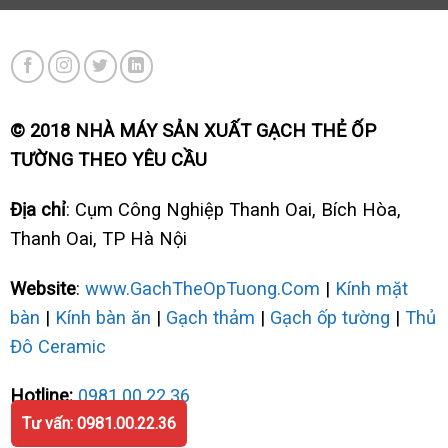
© 2018 NHÀ MÁY SẢN XUẤT GẠCH THẺ ỐP
TƯỜNG THEO YÊU CẦU
Địa chỉ
: Cụm Công Nghiệp Thanh Oai, Bích Hòa,
Thanh Oai, TP Hà Nội
Website
:
www.GachTheOpTuong.Com
|
Kính mặt
bàn
|
Kính bàn ăn
|
Gạch thảm
|
Gạch ốp tường
|
Thủ
Đô Ceramic
Hotline:
0981.00.22.36
Tư vấn: 0981.00.22.36