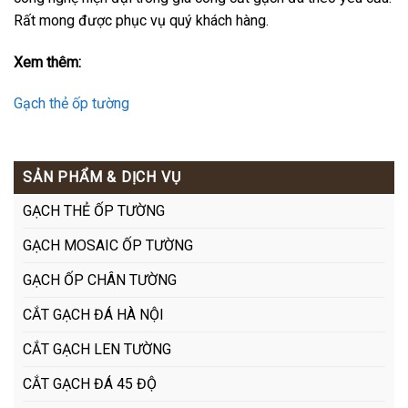
Rất mong được phục vụ quý khách hàng.
Xem thêm:
Gạch thẻ ốp tường
SẢN PHẨM & DỊCH VỤ
GẠCH THẺ ỐP TƯỜNG
GẠCH MOSAIC ỐP TƯỜNG
GẠCH ỐP CHÂN TƯỜNG
CẮT GẠCH ĐÁ HÀ NỘI
CẮT GẠCH LEN TƯỜNG
CẮT GẠCH ĐÁ 45 ĐỘ