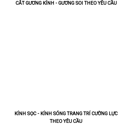
CẮT GƯƠNG KÍNH - GƯƠNG SOI THEO YÊU CẦU
KÍNH SỌC - KÍNH SÓNG TRANG TRÍ CƯỜNG LỰC
THEO YÊU CẦU