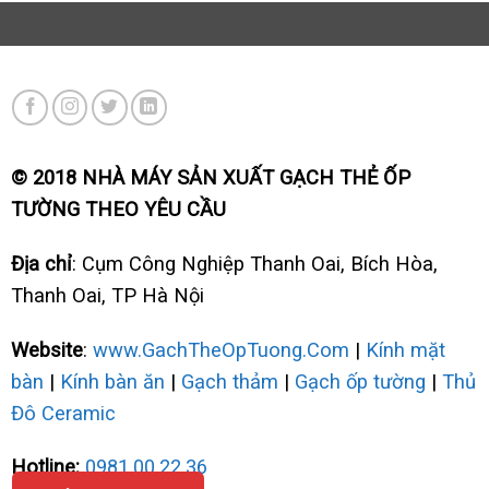
© 2018 NHÀ MÁY SẢN XUẤT GẠCH THẺ ỐP
TƯỜNG THEO YÊU CẦU
Địa chỉ
: Cụm Công Nghiệp Thanh Oai, Bích Hòa,
Thanh Oai, TP Hà Nội
Website
:
www.GachTheOpTuong.Com
|
Kính mặt
bàn
|
Kính bàn ăn
|
Gạch thảm
|
Gạch ốp tường
|
Thủ
Đô Ceramic
Hotline:
0981.00.22.36