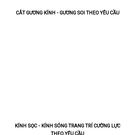
CẮT GƯƠNG KÍNH - GƯƠNG SOI THEO YÊU CẦU
KÍNH SỌC - KÍNH SÓNG TRANG TRÍ CƯỜNG LỰC
THEO YÊU CẦU